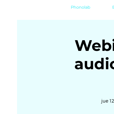
Phonolab
Webi
audio
jue 1