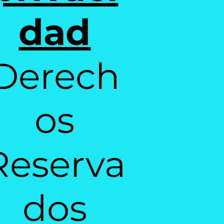
dad
Derech
os
Reserva
dos