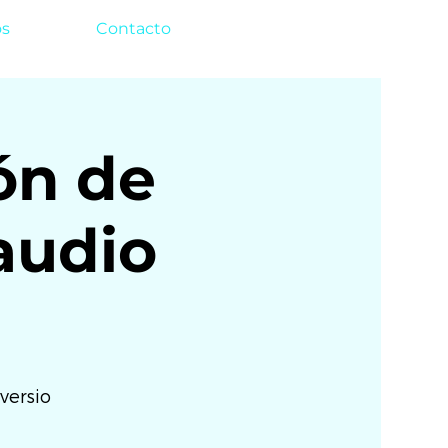
os
Contacto
ón de
 audio
versio